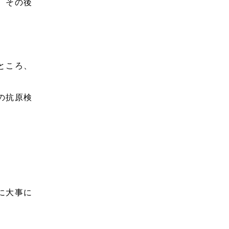
、その後
ところ、
の抗原検
に大事に